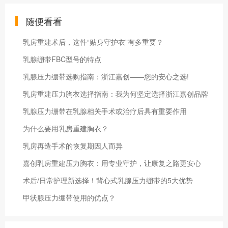
随便看看
乳房重建术后，这件“贴身守护衣”有多重要？
乳腺绷带FBC型号的特点
乳腺压力绷带选购指南：浙江嘉创——您的安心之选!
乳房重建压力胸衣选择指南：我为何坚定选择浙江嘉创品牌
乳腺压力绷带在乳腺相关手术或治疗后具有重要作用
为什么要用乳房重建胸衣？
乳房再造手术的恢复期因人而异
嘉创乳房重建压力胸衣：用专业守护，让康复之路更安心
术后/日常护理新选择！背心式乳腺压力绷带的5大优势
甲状腺压力绷带使用的优点？